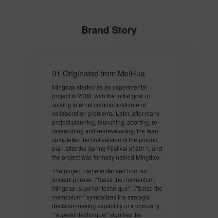
Brand Story
01 Originated from MeiHua
02 Se
Mingdao started as an experimental
In the
project in 2008, with the initial goal of
throug
solving internal communication and
became
collaboration problems. Later, after many
softwa
project planning, launching, aborting, re-
Enterp
researching and re-developing, the team
initial
completed the first version of the product
busine
plan after the Spring Festival of 2011, and
commer
the project was formally named Mingdao.
enterp
manage
The project name is derived from an
and re
ancient phrase: \"Seize the momentum,
commun
Mingdao, superior technique\". \"Seize the
momentum\" symbolizes the strategic
After 
decision-making capability of a company,
intern
\"superior technique\" signifies the
Mingda