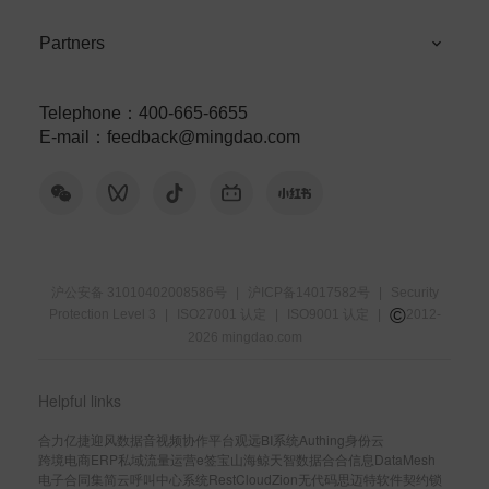
Partners
Telephone
：
400-665-6655
E-mail
：
feedback@mingdao.com
沪公安备 31010402008586号
|
沪ICP备14017582号
|
Security
©
Protection Level 3
|
ISO27001 认定
|
ISO9001 认定
|
2012-
2026
mingdao.com
Helpful links
合力亿捷
迎风数据
音视频协作平台
观远BI系统
Authing身份云
跨境电商ERP
私域流量运营
e签宝
山海鲸
天智数据
合合信息
DataMesh
电子合同
集简云
呼叫中心系统
RestCloud
Zion无代码
思迈特软件
契约锁